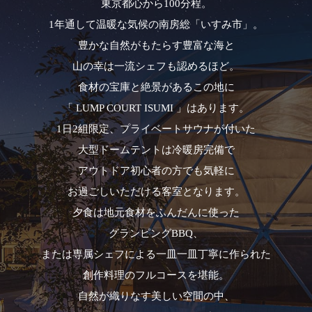
東京都心から100分程。
1年通して温暖な気候の南房総「いすみ市」。
豊かな自然がもたらす豊富な海と
山の幸は一流シェフも認めるほど。
食材の宝庫と絶景があるこの地に
「 LUMP COURT ISUMI 」はあります。
1日2組限定、プライベートサウナが付いた
大型ドームテントは冷暖房完備で
アウトドア初心者の方でも気軽に
お過ごしいただける客室となります。
夕食は地元食材をふんだんに使った
グランピングBBQ、
または専属シェフによる一皿一皿丁寧に作られた
創作料理のフルコースを堪能。
自然が織りなす美しい空間の中、