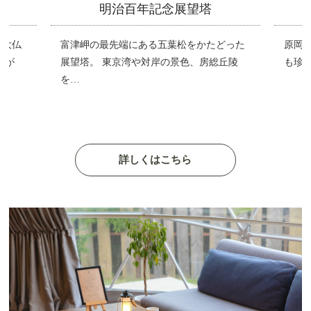
明治百年記念展望塔
の大仏
富津岬の最先端にある五葉松をかたどった
原岡
ルが
展望塔。 東京湾や対岸の景色、房総丘陵
も珍し
を…
詳しくはこちら